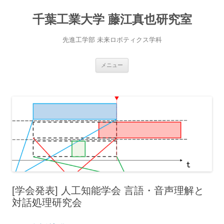
千葉工業大学 藤江真也研究室
先進工学部 未来ロボティクス学科
コ
メニュー
ン
テ
ン
ツ
へ
移
動
[学会発表] 人工知能学会 言語・音声理解と
対話処理研究会