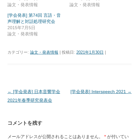
論文・発表情報
論文・発表情報
[学会発表] 第74回 言語・音
声理解と対話処理研究会
2015年7月5日
論文・発表情報
カテゴリー:
論文・発表情報
| 投稿日:
2021年1月30日
|
投
←
[学会発表] 日本音響学会
[学会発表] Interspeech 2021
→
稿
2021年春季研究発表会
ナ
ビ
コメントを残す
ゲ
ー
メールアドレスが公開されることはありません。
*
が付いてい