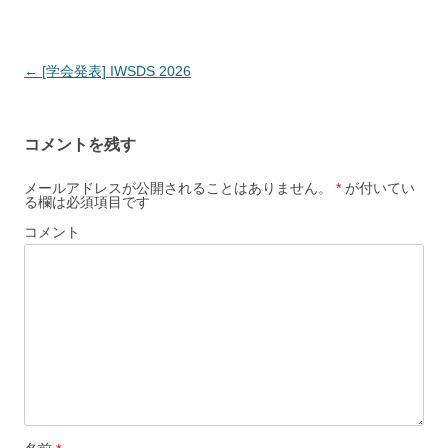
投
←
[学会発表] IWSDS 2026
稿
ナ
コメントを残す
ビ
ゲ
メールアドレスが公開されることはありません。
*
が付いてい
る欄は必須項目です
ー
コメント
シ
ョ
ン