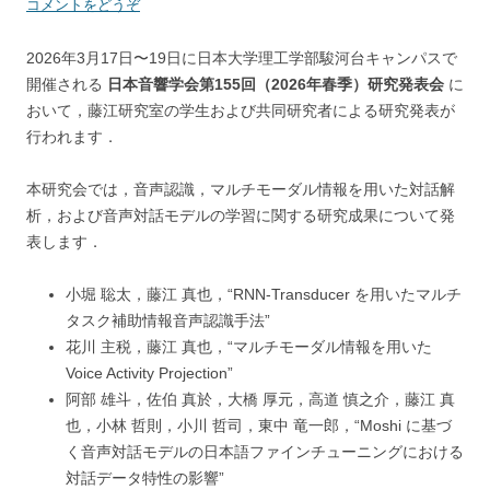
コメントをどうぞ
2026年3月17日〜19日に日本大学理工学部駿河台キャンパスで
開催される
日本音響学会第155回（2026年春季）研究発表会
に
おいて，藤江研究室の学生および共同研究者による研究発表が
行われます．
本研究会では，音声認識，マルチモーダル情報を用いた対話解
析，および音声対話モデルの学習に関する研究成果について発
表します．
小堀 聡太，藤江 真也，“RNN-Transducer を用いたマルチ
タスク補助情報音声認識手法”
花川 主税，藤江 真也，“マルチモーダル情報を用いた
Voice Activity Projection”
阿部 雄斗，佐伯 真於，大橋 厚元，高道 慎之介，藤江 真
也，小林 哲則，小川 哲司，東中 竜一郎，“Moshi に基づ
く音声対話モデルの日本語ファインチューニングにおける
対話データ特性の影響”