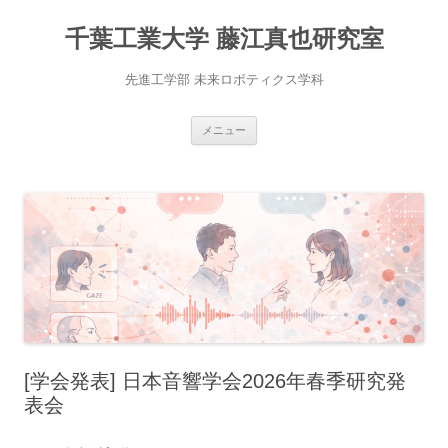
千葉工業大学 藤江真也研究室
先進工学部 未来ロボティクス学科
コ
メニュー
ン
テ
ン
ツ
へ
移
動
[学会発表] 日本音響学会2026年春季研究発
表会