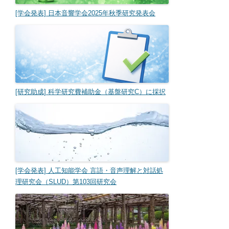
[学会発表] 日本音響学会2025年秋季研究発表会
[研究助成] 科学研究費補助金（基盤研究C）に採択
[学会発表] 人工知能学会 言語・音声理解と対話処
理研究会（SLUD）第103回研究会