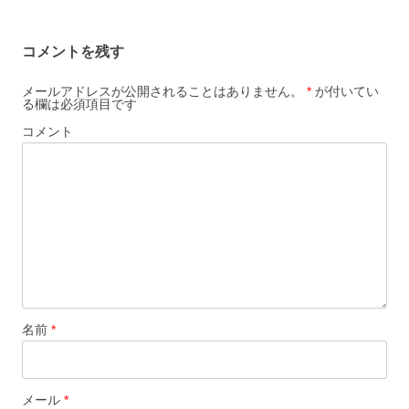
ビ
ゲ
コメントを残す
ー
シ
メールアドレスが公開されることはありません。
*
が付いてい
る欄は必須項目です
ョ
コメント
ン
名前
*
メール
*