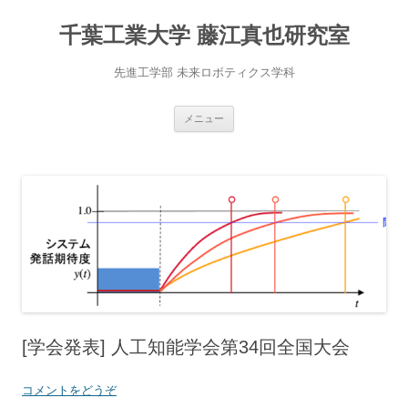
千葉工業大学 藤江真也研究室
先進工学部 未来ロボティクス学科
コ
メニュー
ン
テ
ン
ツ
へ
移
動
[学会発表] 人工知能学会第34回全国大会
コメントをどうぞ