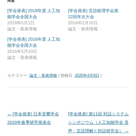
関連
[学会発表] 2018年度 人工知
[学会発表] 言語処理学会第
能学会全国大会
22回年次大会
2018年5月1日
2016年2月10日
論文・発表情報
論文・発表情報
[学会発表] 2016年度 人工知
能学会全国大会
2016年5月10日
論文・発表情報
カテゴリー:
論文・発表情報
| 投稿日:
2020年4月9日
|
投
←
[学会発表] 日本音響学会
[学会発表] 第11回 対話システム
稿
2020年春季研究発表会
シンポジウム（人工知能学会 音
ナ
声・言語理解と対話研究会）
→