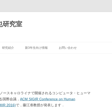
也研究室
コ
ン
研究紹介
新3年生向け情報
お問い合わせ
テ
ン
ツ
傾聴対話ロボット
へ
移
動
会話ロボット
対話システム
音声言語情報処理
合衆国ノースキャロライナで開催されるコンピュータ・ヒューマ
る国際会議，
ACM SIGIR Conference on Human
視覚情報処理
HIIR 2016)
で，藤江准教授が発表します．