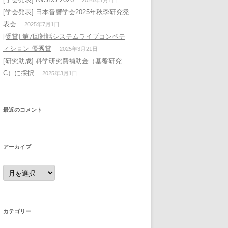
2026年1月1日
[学会発表] 日本音響学会2025年秋季研究発
表会
2025年7月1日
[受賞] 第7回対話システムライブコンペテ
ィション 優秀賞
2025年3月21日
[研究助成] 科学研究費補助金（基盤研究
C）に採択
2025年3月1日
最近のコメント
アーカイブ
ア
ー
カ
イ
ブ
カテゴリー