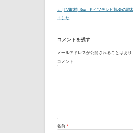
投
←
[TV取材] 3sat ドイツテレビ協会の
稿
ました
ナ
ビ
コメントを残す
ゲ
ー
メールアドレスが公開されることはあり
シ
コメント
ョ
ン
名前
*